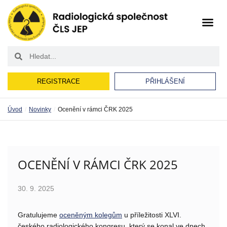
REGISTRACE
PŘIHLÁŠENÍ
/
/
Úvod
Novinky
Ocenění v rámci ČRK 2025
OCENĚNÍ V RÁMCI ČRK 2025
30. 9. 2025
Gratulujeme
oceněným kolegům
u příležitosti XLVI.
českého radiologického kongresu, který se konal ve dnech